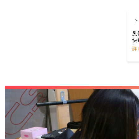
災
快
詳