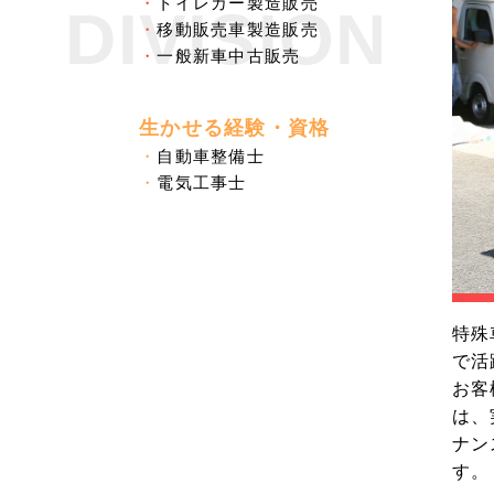
・
トイレカー製造販売
DIVISION
・
移動販売車製造販売
・
一般新車中古販売
生かせる経験・資格
・
自動車整備士
・
電気工事士
特殊
で活
お客
は、
ナン
す。