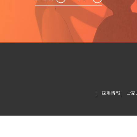
採用情報
ご家
© 2026MONTELION Co.,Ltd.
Produced by
Cordial Pleasure