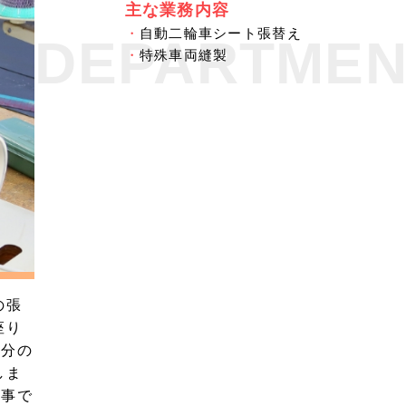
主な業務内容
・
自動二輪車シート張替え
DEPARTMEN
・
特殊車両縫製
の張
座り
部分の
しま
仕事で