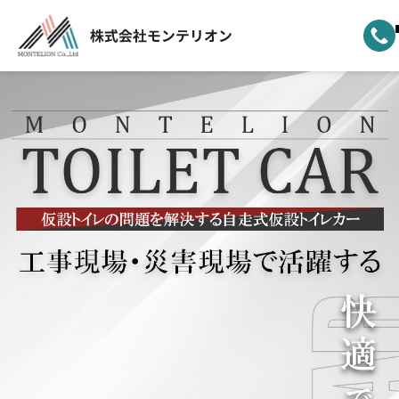
ホーム
▼
事業案内
▼
選ばれる理由
▼
製品ラインナップ
▼
納車実績
▼
モンテリオンについて
新着情報