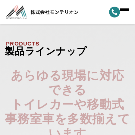
ホーム
▼
事業案内
PRODUCTS
製品ラインナップ
▼
選ばれる理由
あらゆる現場に対応
▼
製品ラインナップ
できる
▼
納車実績
トイレカーや移動式
▼
モンテリオンについて
事務室車を多数揃えて
新着情報
います