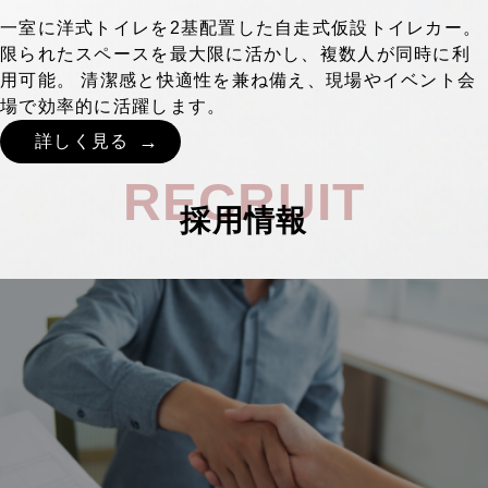
一室に洋式トイレを2基配置した自走式仮設トイレカー。
限られたスペースを最大限に活かし、複数人が同時に利
用可能。 清潔感と快適性を兼ね備え、現場やイベント会
場で効率的に活躍します。
詳しく見る
RECRUIT
採用情報