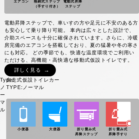
エアコン
格納式ステップ
電動式昇降
（手すり付き）
ステップ
電動昇降ステップで、車いすの方や足元に不安のある方
も安心して乗り降り可能。 車内は広々とした設計で、
介助スペースも十分に確保されています。さらに、冷暖
房完備のエアコンを搭載しており、夏の猛暑や冬の寒さ
にも対応。 どの季節でも、快適な温度環境でご利用い
ただける、高機能・高快適な移動式仮設トイレです。
詳しく見る
Type:
自走式仮設トイレカー
ノ
TYPE:ノーマル
ー
マ
ル
小便器
大便器
折り畳み式
折り畳み式
昇降ステップ
昇降手すり