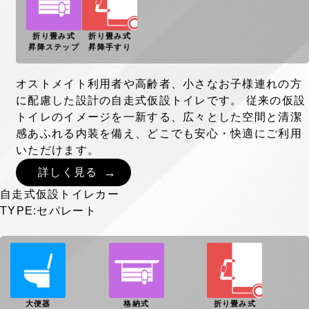
折り畳み式
折り畳み式
昇降ステップ
昇降手すり
オストメイト利用者や高齢者、小さなお子様連れの方
に配慮した設計の自走式仮設トイレです。 従来の仮設
トイレのイメージを一新する、広々とした空間と清潔
感あふれる内装を備え、どこでも安心・快適にご利用
いただけます。
詳しく見る
自走式仮設トイレカー
TYPE:セパレート
大便器
格納式
折り畳み式