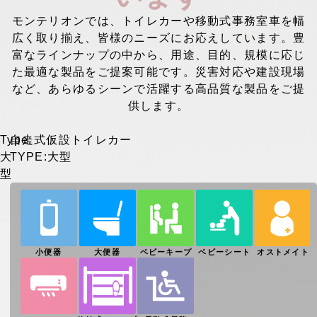
▼
採用情報
モンテリオンでは、トイレカーや移動式事務室車を幅
広く取り揃え、皆様のニーズにお応えしています。豊
富なラインナップの中から、用途、目的、規模に応じ
た最適な製品をご提案可能です。災害対応や建設現場
など、あらゆるシーンで活躍する高品質な製品をご提
供します。
Type:
自走式仮設トイレカー
大
TYPE:大型
型
小便器
大便器
ベビーキープ
ベビーシート
オストメイト