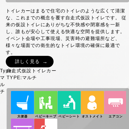
トイレカーはまるで住宅のトイレのような広くて清潔
な、これまでの概念を覆す自走式仮設トイレです。 従
来の仮設トイレにありがちな不快感や閉塞感を一新
し、誰もが安心して使える快適な空間を提供します。
イベント会場や工事現場、災害時の避難場所など、
様々な場面での衛生的なトイレ環境の確保に最適で
す。
詳しく見る
Type:
自走式仮設トイレカー
マ
TYPE:マルチ
ル
チ
大便器
ベビーキープ
ベビーシート
オストメイト
エアコン