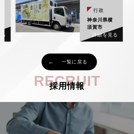
行政
村
神奈川県横
須賀市
見る
詳細を見る
一覧に戻る
RECRUIT
採用情報