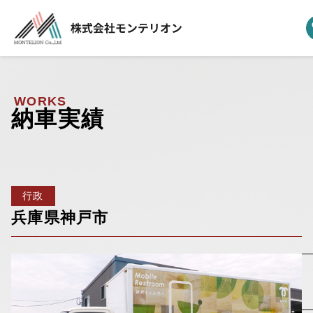
ホーム
▼
事業案内
WORKS
納車実績
▼
選ばれる理由
▼
製品ラインナップ
行政
▼
納車実績
兵庫県神戸市
▼
モンテリオンについて
新着情報