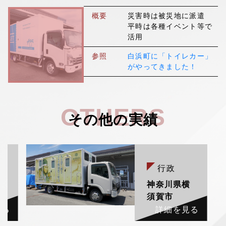
▼
採用情報
概要
災害時は被災地に派遣
平時は各種イベント等で
活用
参照
白浜町に「トイレカー」
がやってきました！
OTHERS
その他の実績
行政
村
神奈川県横
須賀市
見る
詳細を見る