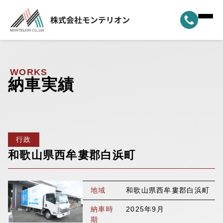
ホーム
▼
事業案内
WORKS
納車実績
▼
選ばれる理由
▼
製品ラインナップ
行政
▼
納車実績
和歌山県西牟婁郡白浜町
▼
モンテリオンについて
地域
和歌山県西牟婁郡白浜町
新着情報
納車時
2025年9月
期