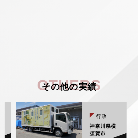
OTHERS
その他の実績
行政
村
神奈川県横
須賀市