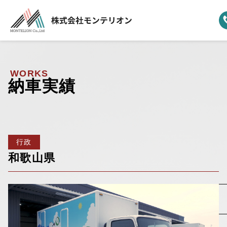
ホーム
▼
事業案内
WORKS
納車実績
▼
選ばれる理由
▼
製品ラインナップ
行政
▼
納車実績
和歌山県
▼
モンテリオンについて
新着情報