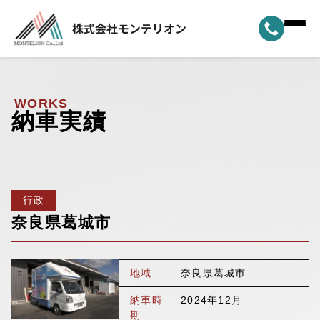
ホーム
▼
事業案内
WORKS
納車実績
▼
選ばれる理由
▼
製品ラインナップ
行政
▼
納車実績
奈良県葛城市
▼
モンテリオンについて
地域
奈良県葛城市
新着情報
納車時
2024年12月
期