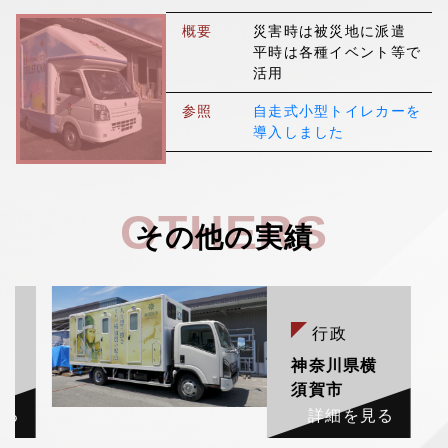
▼
採用情報
概要
災害時は被災地に派遣
平時は各種イベント等で
活用
参照
自走式小型トイレカーを
導入しました
OTHERS
その他の実績
行政
村
神奈川県横
須賀市
見る
詳細を見る