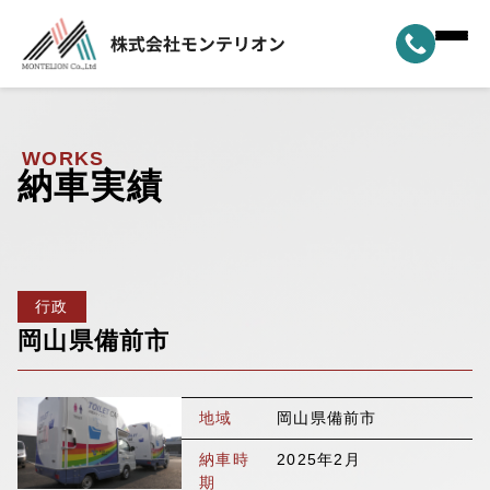
ホーム
▼
事業案内
WORKS
納車実績
▼
選ばれる理由
▼
製品ラインナップ
行政
▼
納車実績
岡山県備前市
▼
モンテリオンについて
地域
岡山県備前市
新着情報
納車時
2025年2月
期