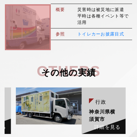
▼
採用情報
概要
災害時は被災地に派遣
平時は各種イベント等で
活用
参照
トイレカーお披露目式
OTHERS
その他の実績
行政
村
神奈川県横
須賀市
見る
詳細を見る