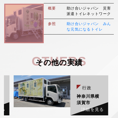
▼
採用情報
概要
助け合いジャパン 災害
派遣トイレネットワーク
参照
助け合いジャパン みん
な元気になるトイレ
OTHERS
その他の実績
行政
村
神奈川県横
須賀市
見る
詳細を見る