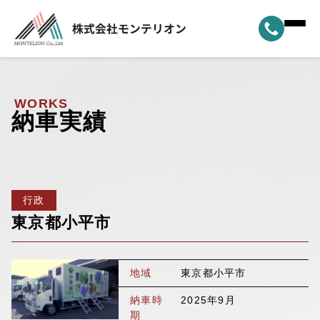
ホーム
▼
事業案内
WORKS
納車実績
▼
選ばれる理由
▼
製品ラインナップ
行政
▼
納車実績
東京都小平市
▼
モンテリオンについて
地域
東京都小平市
新着情報
納車時
2025年9月
期