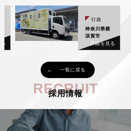
行政
村
神奈川県横
須賀市
見る
詳細を見る
一覧に戻る
RECRUIT
採用情報