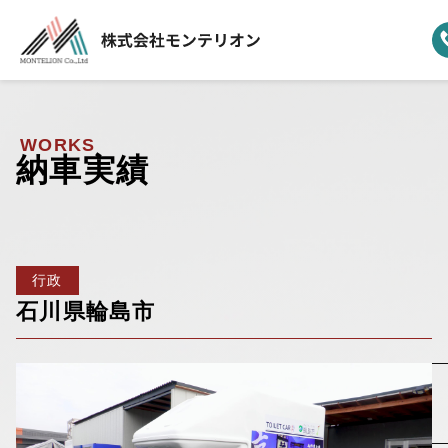
ホーム
▼
事業案内
WORKS
納車実績
▼
選ばれる理由
▼
製品ラインナップ
行政
▼
納車実績
石川県輪島市
▼
モンテリオンについて
新着情報