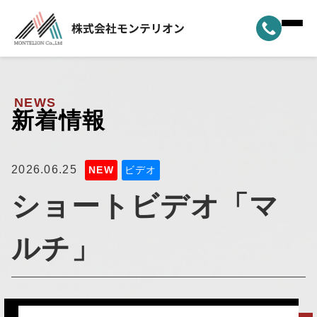
ホーム
▼
事業案内
NEWS
新着情報
▼
選ばれる理由
▼
2026.06.25
製品ラインナップ
NEW
ビデオ
ショートビデオ「マ
▼
納車実績
ルチ」
▼
モンテリオンについて
新着情報