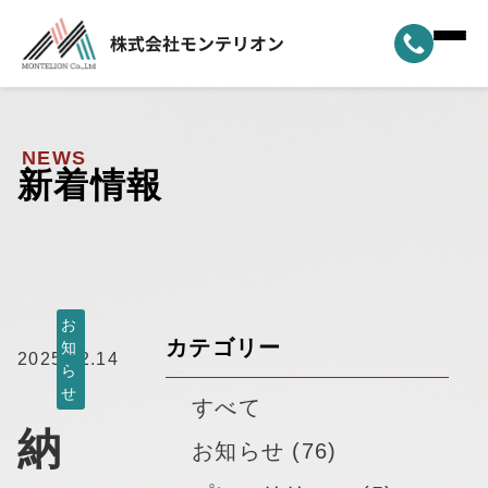
ホーム
▼
事業案内
NEWS
新着情報
▼
選ばれる理由
▼
製品ラインナップ
▼
納車実績
お
カテゴリー
知
2025.02.14
ら
▼
モンテリオンについて
せ
すべて
納
新着情報
お知らせ (76)