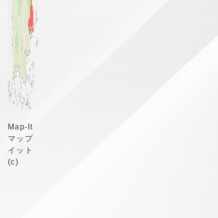
Map-It
マップ
イット
(c)