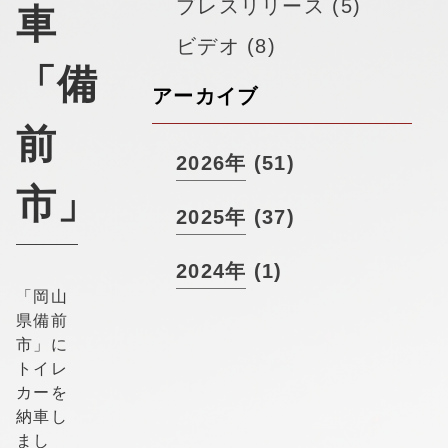
▼
プレスリリース (5)
採用情報
車
ビデオ (8)
「備
アーカイブ
前
2026年 (51)
市」
2025年 (37)
2024年 (1)
「岡山
県備前
市」に
トイレ
カーを
納車し
まし