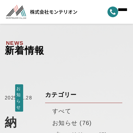
ホーム
▼
事業案内
NEWS
新着情報
▼
選ばれる理由
▼
製品ラインナップ
▼
納車実績
お
カテゴリー
知
2025.11.28
ら
▼
モンテリオンについて
せ
すべて
納
新着情報
お知らせ (76)