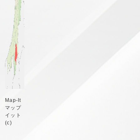
Map-It
マップ
イット
(c)