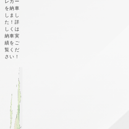
レカー
を納車
しまし
た！詳
しくは
納車実
績をご
覧くだ
さい！