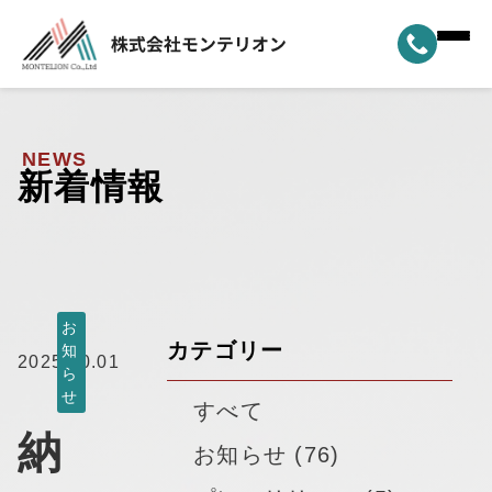
ホーム
▼
事業案内
NEWS
新着情報
▼
選ばれる理由
▼
製品ラインナップ
▼
納車実績
お
カテゴリー
知
2025.10.01
ら
▼
モンテリオンについて
せ
すべて
納
新着情報
お知らせ (76)