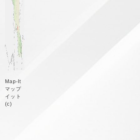
Map-It
マップ
イット
(c)