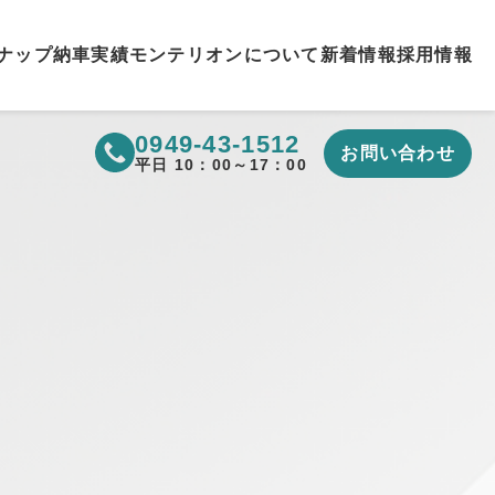
ナップ
納車実績
モンテリオンについて
新着情報
採用情報
0949-43-1512
お問い合わせ
▼
平日 10：00～17：00
▼
▼
▼
▼