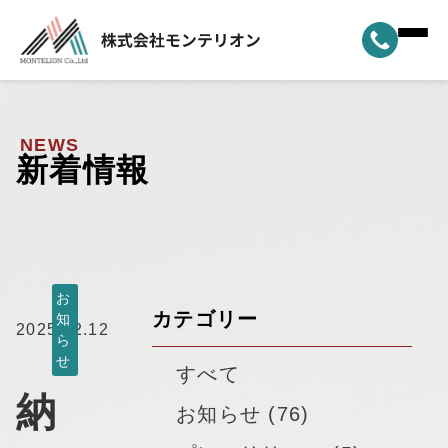
ホーム
▼
事業案内
NEWS
新着情報
▼
選ばれる理由
▼
製品ラインナップ
▼
納車実績
お
カテゴリー
知
2025.12.12
ら
▼
モンテリオンについて
せ
すべて
納
新着情報
お知らせ (76)