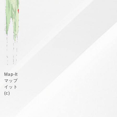
Map-It
マップ
イット
(c)