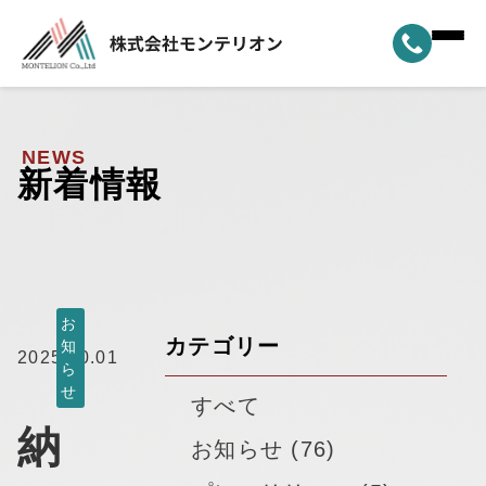
ホーム
▼
事業案内
NEWS
新着情報
▼
選ばれる理由
▼
製品ラインナップ
▼
納車実績
お
カテゴリー
知
2025.10.01
ら
▼
モンテリオンについて
せ
すべて
納
新着情報
お知らせ (76)