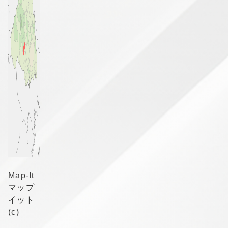
Map-It
マップ
イット
(c)