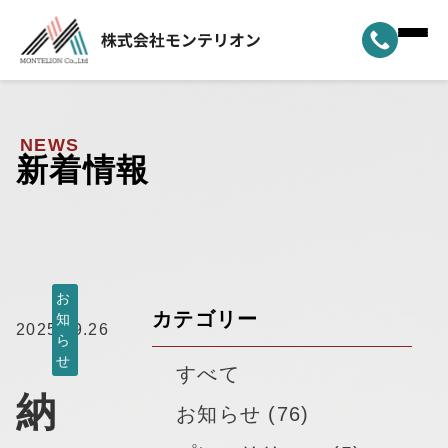
ホーム
▼
事業案内
NEWS
新着情報
▼
選ばれる理由
▼
製品ラインナップ
▼
納車実績
お
カテゴリー
知
2025.09.26
ら
▼
モンテリオンについて
せ
すべて
納
新着情報
お知らせ (76)