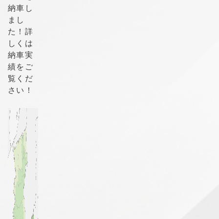
納車し
まし
た！詳
しくは
納車実
績をご
覧くだ
さい！