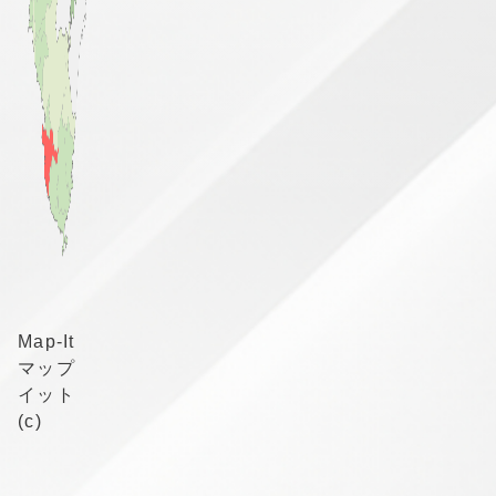
Map-It
マップ
イット
(c)