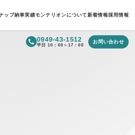
ナップ
納車実績
モンテリオンについて
新着情報
採用情報
0949-43-1512
お問い合わせ
▼
平日 10：00～17：00
▼
▼
▼
▼