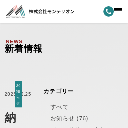
ホーム
▼
事業案内
NEWS
新着情報
▼
選ばれる理由
▼
製品ラインナップ
▼
納車実績
お
カテゴリー
知
2026.02.25
ら
▼
モンテリオンについて
せ
すべて
納
新着情報
お知らせ (76)