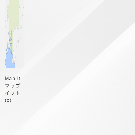
Map-It
マップ
イット
(c)