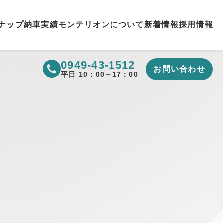
ナップ
納車実績
モンテリオンについて
新着情報
採用情報
0949-43-1512
お問い合わせ
▼
平日 10：00～17：00
▼
▼
▼
▼