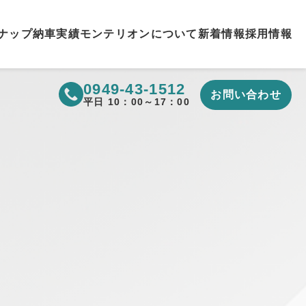
ナップ
納車実績
モンテリオンについて
新着情報
採用情報
0949-43-1512
お問い合わせ
▼
平日 10：00～17：00
▼
▼
▼
▼