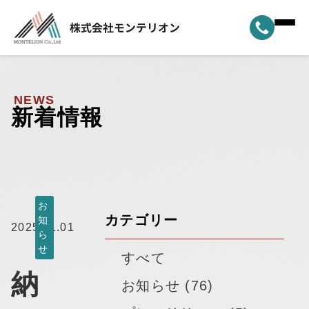
ホーム
▼
事業案内
NEWS
新着情報
▼
選ばれる理由
▼
製品ラインナップ
▼
納車実績
お
カテゴリー
知
2025.11.01
ら
▼
モンテリオンについて
せ
すべて
納
新着情報
お知らせ (76)