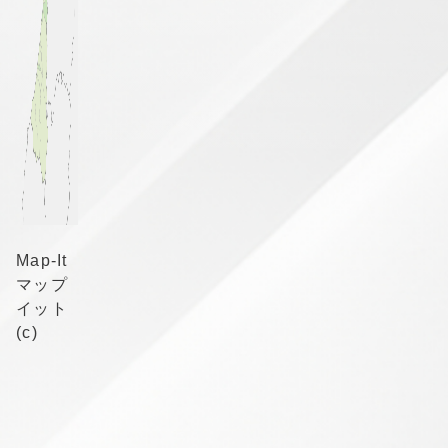
Map-It
マップ
イット
(c)