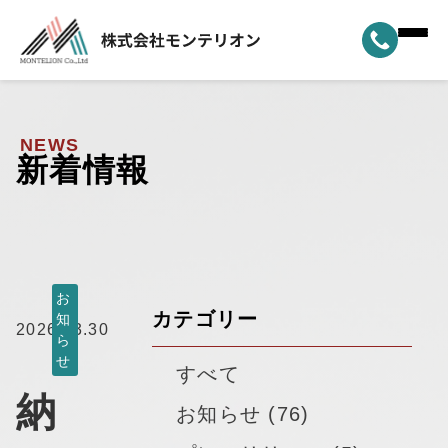
ホーム
▼
事業案内
NEWS
新着情報
▼
選ばれる理由
▼
製品ラインナップ
▼
納車実績
お
カテゴリー
知
2026.03.30
ら
▼
モンテリオンについて
せ
すべて
納
新着情報
お知らせ (76)