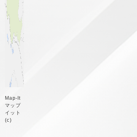
Map-It
マップ
イット
(c)