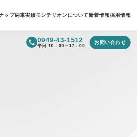
ナップ
納車実績
モンテリオンについて
新着情報
採用情報
0949-43-1512
お問い合わせ
▼
平日 10：00～17：00
▼
▼
▼
▼