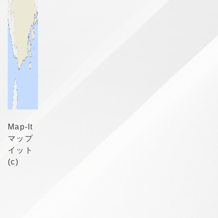
Map-It
マップ
イット
(c)