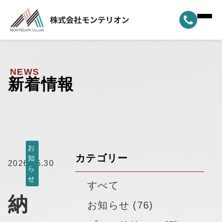
ホーム
▼
事業案内
NEWS
新着情報
▼
選ばれる理由
▼
製品ラインナップ
▼
納車実績
お
カテゴリー
知
2026.05.30
ら
▼
モンテリオンについて
せ
すべて
納
新着情報
お知らせ (76)