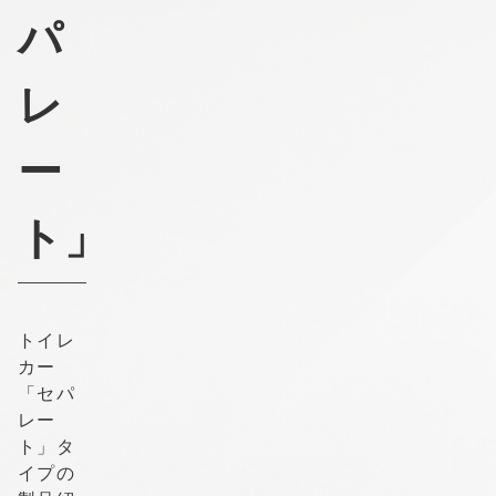
パ
レ
ー
ト」
トイレ
カー
「セパ
レー
ト」タ
イプの