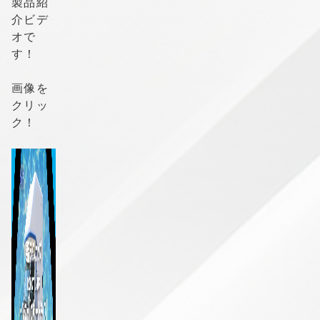
製品紹
介ビデ
オで
す！
画像を
クリッ
ク！