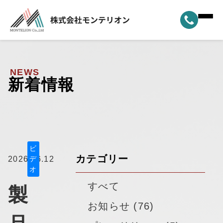
ホーム
▼
事業案内
NEWS
新着情報
▼
選ばれる理由
▼
製品ラインナップ
▼
納車実績
ビ
カテゴリー
2026.06.12
デ
オ
▼
モンテリオンについて
すべて
製
新着情報
お知らせ (76)