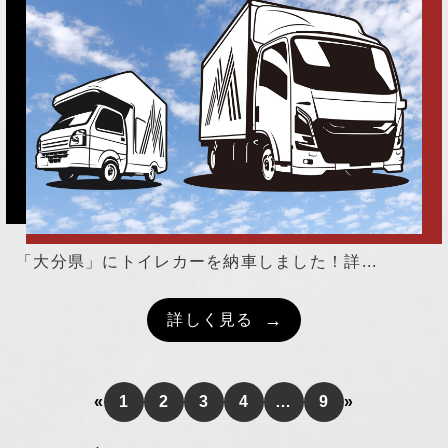
「大分県」にトイレカーを納車しました！詳...
詳しく見る
«
1
2
3
4
…
9
»