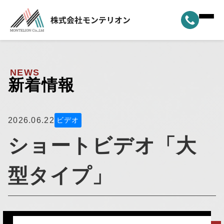
ホーム
▼
事業案内
NEWS
新着情報
▼
選ばれる理由
▼
2026.06.22
製品ラインナップ
ビデオ
ショートビデオ「大
▼
納車実績
型タイプ」
▼
モンテリオンについて
新着情報